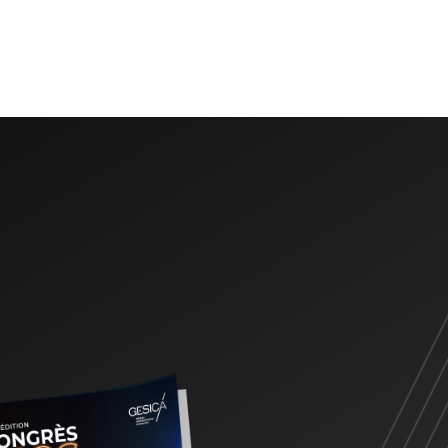
s risques, les promesses, l'avenir
s de montrer le chemin.