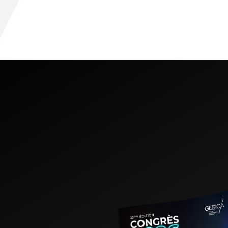
À Barcelone, des intervenants de 
Notre réseau a toujour