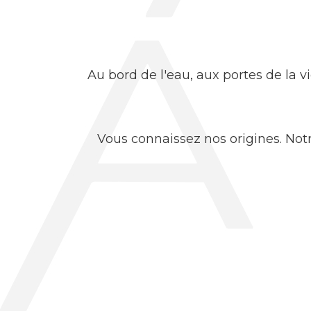
Au bord de l'eau, aux portes de la vi
Vous connaissez nos origines. Notr
idée simple et puissa
Aujourd'hui, nous traçons un pont en
Ne nous y trompons p
Deux options s'offrent à nous : la 
libérer nos cabinets des tâches
vra