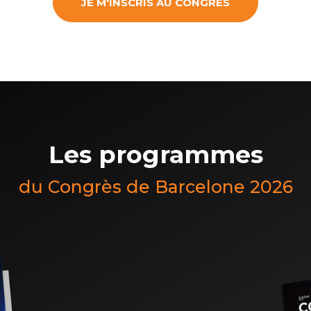
JE M'INSCRIS AU CONGRÈS
premier plan viendront en débattre sans détour : le
même de notre profession.
s su ouvrir la voie. Cette fois encore, c'est à nou
Rendez-vous à Barcelone. Je compte sur vous.
Les programmes
du Congrès de Barcelone 2026