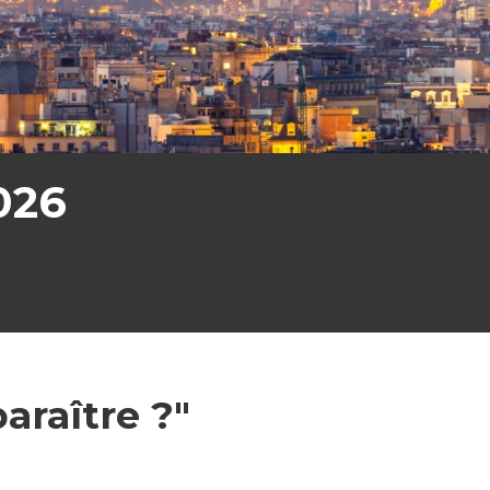
026
paraître ?"