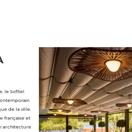
A
 le Sofitel
 contemporain
e de la ville.
 française et
on architecture