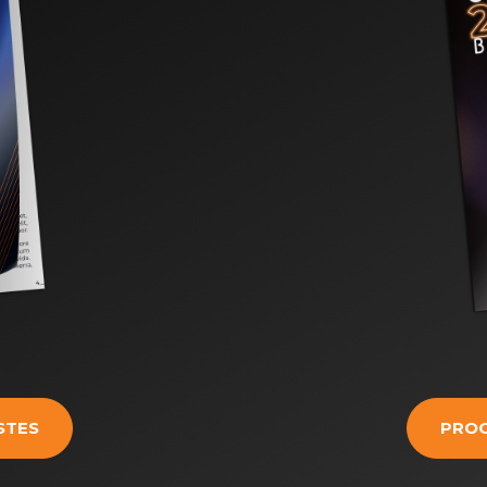
STES
PRO