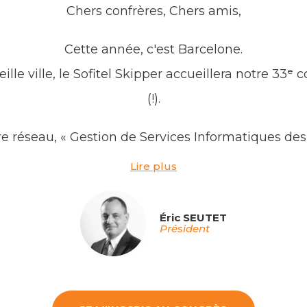
Chers confrères, Chers amis,
Cette année, c'est Barcelone.
eille ville, le Sofitel Skipper accueillera notre 33
(!).
e réseau, « Gestion de Services Informatiques des
nte : mutualiser nos outils, partager nos expérien
Lire plus
tre cette histoire et la révolution qui frappe à nos 
Éric SEUTET
as. Cette vague ne nous demandera pas la permissi
Président
subir, ou la chevaucher. Car derrière le défi se cac
 chronophages, gagner en productivité, et concent
iment : la qualité de notre conseil et notre humani